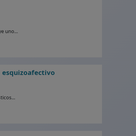
e uno...
o esquizoafectivo
icos...