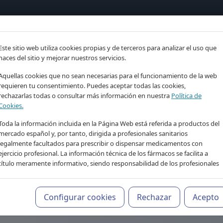
tría
Psicología
Neurociencia
Bienestar
Congreso
Este sitio web utiliza cookies propias y de terceros para analizar el uso que
imiento clínico para p
haces del sitio y mejorar nuestros servicios.
Aquellas cookies que no sean necesarias para el funcionamiento de la web
dor IA de Psiquiatr
requieren tu consentimiento. Puedes aceptar todas las cookies,
rechazarlas todas o consultar más información en nuestra
Política de
Cookies.
Tu asistente de conocimiento profesional, 24/7
Toda la información incluida en la Página Web está referida a productos del
mercado español y, por tanto, dirigida a profesionales sanitarios
legalmente facultados para prescribir o dispensar medicamentos con
ejercicio profesional. La información técnica de los fármacos se facilita a
título meramente informativo, siendo responsabilidad de los profesionales
facultados prescribir medicamentos y decidir, en cada caso concreto, el
tratamiento más adecuado a las necesidades del paciente.
Configurar cookies
Rechazar
Acepto
ienen finalidad informativa y educativa. No sustituyen el juicio clínico profes