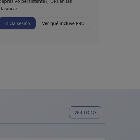
depresivo persistente (TDP) en las
clasificac...
Inicia sesión
Ver qué incluye PRO
VER TODO