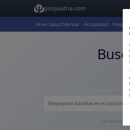
psiquiatria.com
IA en Salud Mental
Actualidad
Psiquia
Psiquiatria.com: conoc
Busca
Las respuestas t