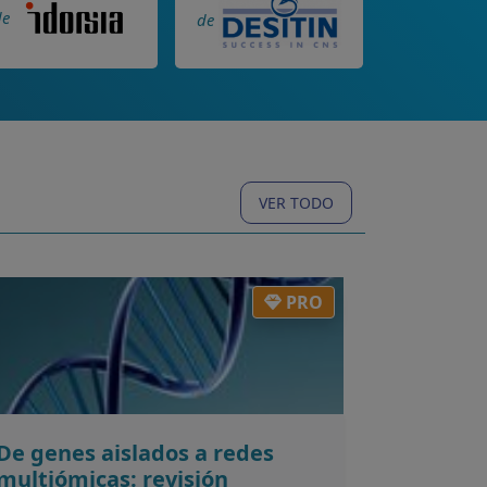
de
de
VER TODO
PRO
De genes aislados a redes
multiómicas: revisión