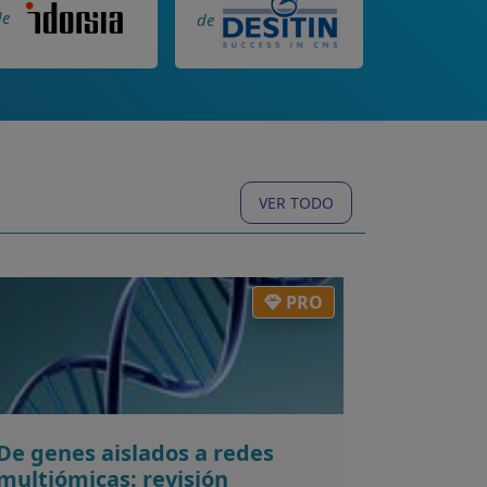
de
de
VER TODO
PRO
De genes aislados a redes
multiómicas: revisión