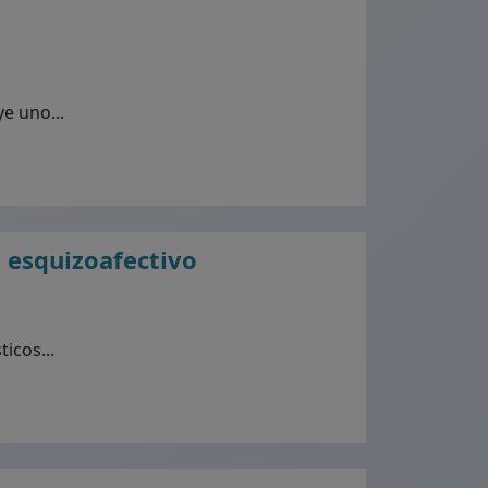
e uno...
o esquizoafectivo
icos...