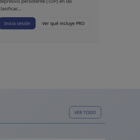
depresivo persistente (TDP) en las
clasificac...
Inicia sesión
Ver qué incluye PRO
VER TODO