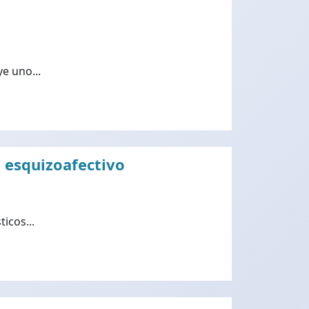
e uno...
o esquizoafectivo
icos...