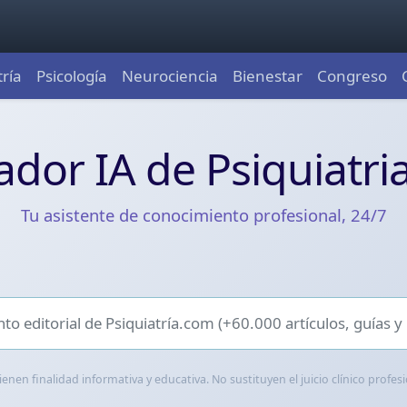
tría
Psicología
Neurociencia
Bienestar
Congreso
imiento clínico para p
dor IA de Psiquiatr
Tu asistente de conocimiento profesional, 24/7
ienen finalidad informativa y educativa. No sustituyen el juicio clínico profes