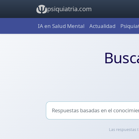
psiquiatria.com
IA en Salud Mental
Actualidad
Psiquia
Psiquiatria.com: conoc
Busca
Las respuestas t