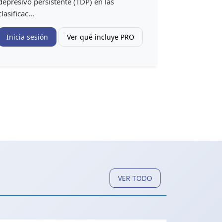
depresivo persistente (TDP) en las
clasificac...
Inicia sesión
Ver qué incluye PRO
VER TODO