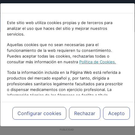
Este sitio web utiliza cookies propias y de terceros para
analizar el uso que haces del sitio y mejorar nuestros
servicios.
Aquellas cookies que no sean necesarias para el
funcionamiento de la web requieren tu consentimiento.
Puedes aceptar todas las cookies, rechazarlas todas o
consultar más información en nuestra
Política de Cookies.
Toda la información incluida en la Página Web está referida a
productos del mercado español y, por tanto, dirigida a
profesionales sanitarios legalmente facultados para prescribir
o dispensar medicamentos con ejercicio profesional. La
información técnica de los fármacos se facilita a título
meramente informativo, siendo responsabilidad de los
profesionales facultados prescribir medicamentos y decidir, en
cada caso concreto, el tratamiento más adecuado a las
Configurar cookies
Rechazar
Acepto
necesidades del paciente.
PUBLICIDAD