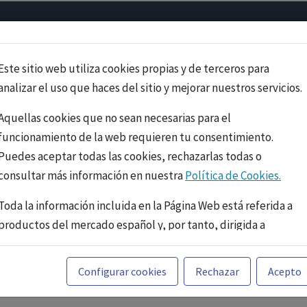
Psicología
Neurociencia
Bienestar
Congreso
Cursos
Este sitio web utiliza cookies propias y de terceros para
analizar el uso que haces del sitio y mejorar nuestros servicios.
Aquellas cookies que no sean necesarias para el
funcionamiento de la web requieren tu consentimiento.
Puedes aceptar todas las cookies, rechazarlas todas o
consultar más información en nuestra
Política de Cookies.
Toda la información incluida en la Página Web está referida a
productos del mercado español y, por tanto, dirigida a
profesionales sanitarios legalmente facultados para
prescribir o dispensar medicamentos con ejercicio
PUBLICIDAD
Configurar cookies
Rechazar
Acepto
profesional. La información técnica de los fármacos se facilita
a título meramente informativo, siendo responsabilidad de