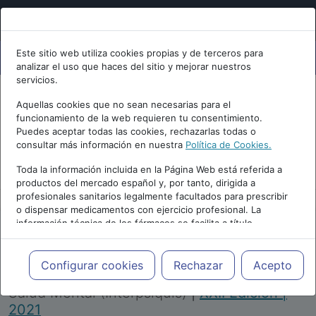
Este sitio web utiliza cookies propias y de terceros para
analizar el uso que haces del sitio y mejorar nuestros
servicios.
Aquellas cookies que no sean necesarias para el
funcionamiento de la web requieren tu consentimiento.
Puedes aceptar todas las cookies, rechazarlas todas o
consultar más información en nuestra
Política de Cookies.
PUBLICIDAD
Toda la información incluida en la Página Web está referida a
productos del mercado español y, por tanto, dirigida a
profesionales sanitarios legalmente facultados para prescribir
o dispensar medicamentos con ejercicio profesional. La
información técnica de los fármacos se facilita a título
meramente informativo, siendo responsabilidad de los
profesionales facultados prescribir medicamentos y decidir, en
Repositorio de Artículos
|
Congreso Virtual
cada caso concreto, el tratamiento más adecuado a las
Configurar cookies
Rechazar
Acepto
Internacional de Psiquiatría, Psicología y
necesidades del paciente.
Salud Mental (Interpsiquis)
|
XXII Edición |
2021