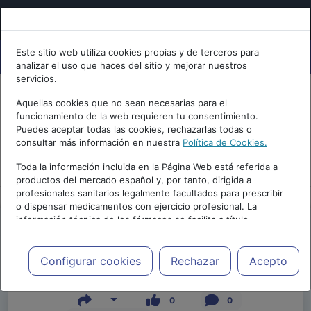
Este sitio web utiliza cookies propias y de terceros para
analizar el uso que haces del sitio y mejorar nuestros
servicios.
Aquellas cookies que no sean necesarias para el
funcionamiento de la web requieren tu consentimiento.
Puedes aceptar todas las cookies, rechazarlas todas o
consultar más información en nuestra
Política de Cookies.
PUBLICIDAD
Toda la información incluida en la Página Web está referida a
productos del mercado español y, por tanto, dirigida a
profesionales sanitarios legalmente facultados para prescribir
o dispensar medicamentos con ejercicio profesional. La
información técnica de los fármacos se facilita a título
meramente informativo, siendo responsabilidad de los
profesionales facultados prescribir medicamentos y decidir, en
Repositorio de Artículos
|
|
Edición |
cada caso concreto, el tratamiento más adecuado a las
Configurar cookies
Rechazar
Acepto
necesidades del paciente.
0
0