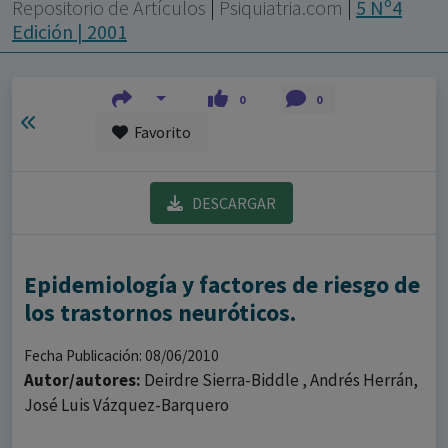
con ejercicio profesional. La información técnica de los
Repositorio de Artículos
|
Psiquiatria.com
|
5 Nº4
fármacos se facilita a título meramente informativo,
Edición | 2001
siendo responsabilidad de los profesionales
facultados prescribir medicamentos y decidir, en cada
0
0
caso concreto, el tratamiento más adecuado a las
Favorito
necesidades del paciente.
DESCARGAR
Epidemiología y factores de riesgo de
los trastornos neuróticos.
Fecha Publicación: 08/06/2010
Autor/autores:
Deirdre Sierra-Biddle , Andrés Herrán,
José Luis Vázquez-Barquero