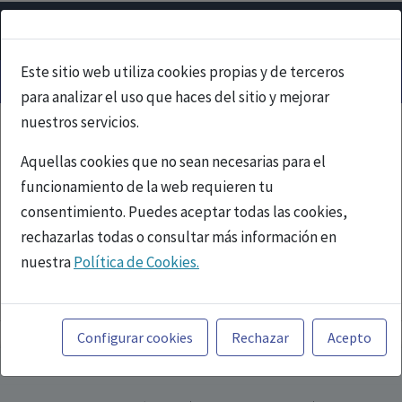
Este sitio web utiliza cookies propias y de terceros
para analizar el uso que haces del sitio y mejorar
nuestros servicios.
Aquellas cookies que no sean necesarias para el
funcionamiento de la web requieren tu
consentimiento. Puedes aceptar todas las cookies,
rechazarlas todas o consultar más información en
nuestra
Política de Cookies.
PUBLICIDAD
Toda la información incluida en la Página Web está
referida a productos del mercado español y, por
Configurar cookies
Rechazar
Acepto
tanto, dirigida a profesionales sanitarios legalmente
facultados para prescribir o dispensar medicamentos