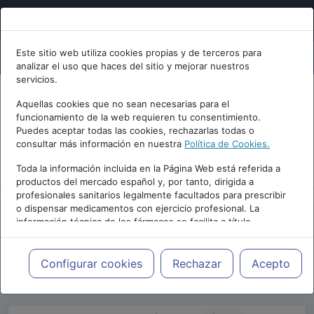
Este sitio web utiliza cookies propias y de terceros para
analizar el uso que haces del sitio y mejorar nuestros
servicios.
Aquellas cookies que no sean necesarias para el
funcionamiento de la web requieren tu consentimiento.
Puedes aceptar todas las cookies, rechazarlas todas o
consultar más información en nuestra
Política de Cookies.
PUBLICIDAD
Toda la información incluida en la Página Web está referida a
productos del mercado español y, por tanto, dirigida a
profesionales sanitarios legalmente facultados para prescribir
o dispensar medicamentos con ejercicio profesional. La
información técnica de los fármacos se facilita a título
meramente informativo, siendo responsabilidad de los
profesionales facultados prescribir medicamentos y decidir, en
Repositorio de Artículos
|
Congreso Virtual
cada caso concreto, el tratamiento más adecuado a las
Configurar cookies
Rechazar
Acepto
Internacional de Psicología
|
II Edición | 2018
necesidades del paciente.