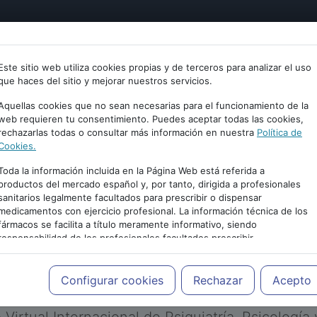
tría
Psicología
Neurociencia
Bienestar
Congreso
Este sitio web utiliza cookies propias y de terceros para analizar el uso
que haces del sitio y mejorar nuestros servicios.
Aquellas cookies que no sean necesarias para el funcionamiento de la
web requieren tu consentimiento. Puedes aceptar todas las cookies,
rechazarlas todas o consultar más información en nuestra
Política de
Cookies.
Toda la información incluida en la Página Web está referida a
productos del mercado español y, por tanto, dirigida a profesionales
sanitarios legalmente facultados para prescribir o dispensar
medicamentos con ejercicio profesional. La información técnica de los
PUBLICIDAD
fármacos se facilita a título meramente informativo, siendo
responsabilidad de los profesionales facultados prescribir
medicamentos y decidir, en cada caso concreto, el tratamiento más
adecuado a las necesidades del paciente.
Configurar cookies
Rechazar
Acepto