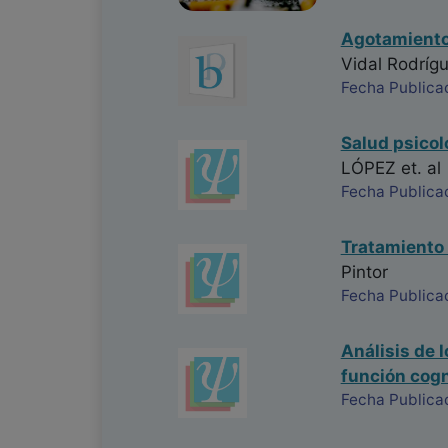
Agotamiento 
Vidal Rodríg
Fecha Publica
Salud psicol
LÓPEZ
et. al
Fecha Publica
Tratamiento 
Pintor
Fecha Publica
Análisis de 
función cogn
Fecha Publica