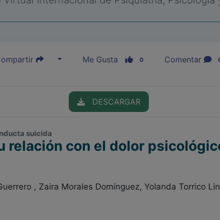
Virtual Internacional de Psiquiatría, Psicología
ompartir
Me Gusta
Comentar
0
DESCARGAR
onducta suicida
 relación con el dolor psicológic
uerrero , Zaira Morales Domínguez, Yolanda Torrico Lin