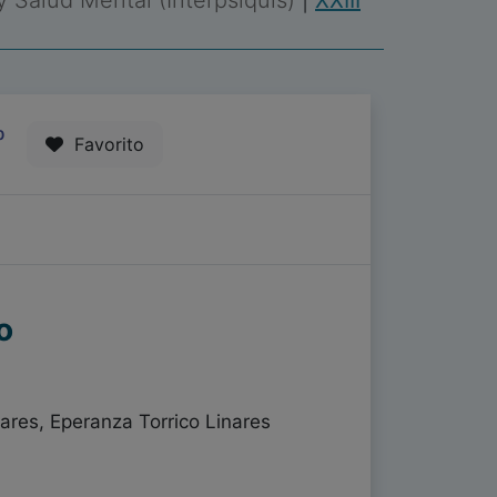
 y Salud Mental (Interpsiquis)
|
XXIII
0
Favorito
o
ares, Eperanza Torrico Linares