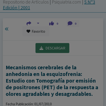
con ejercicio profesional. La información técnica de los
Repositorio de Artículos
|
Psiquiatria.com
|
5 Nº3
fármacos se facilita a título meramente informativo,
Edición | 2001
siendo responsabilidad de los profesionales
facultados prescribir medicamentos y decidir, en cada
0
0
caso concreto, el tratamiento más adecuado a las
Favorito
necesidades del paciente.
DESCARGAR
Mecanismos cerebrales de la
anhedonia en la esquizofrenia:
Estudio con Tomografía por emisión
de positrones (PET) de la respuesta a
olores agradables y desagradables.
Fecha Publicación: 01/07/2010