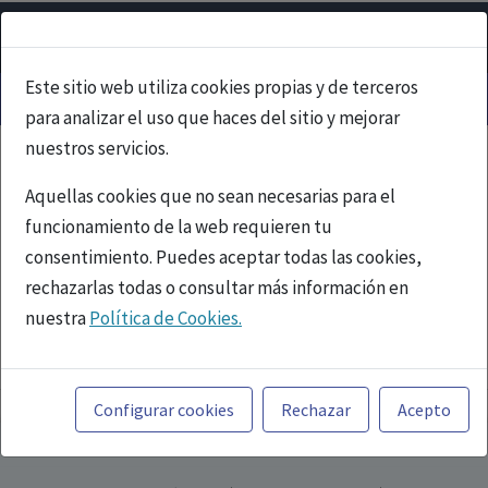
Este sitio web utiliza cookies propias y de terceros
para analizar el uso que haces del sitio y mejorar
nuestros servicios.
Aquellas cookies que no sean necesarias para el
funcionamiento de la web requieren tu
consentimiento. Puedes aceptar todas las cookies,
rechazarlas todas o consultar más información en
nuestra
Política de Cookies.
PUBLICIDAD
Toda la información incluida en la Página Web está
referida a productos del mercado español y, por
Configurar cookies
Rechazar
Acepto
tanto, dirigida a profesionales sanitarios legalmente
facultados para prescribir o dispensar medicamentos