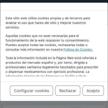
Este sitio web utiliza cookies propias y de terceros para
analizar el uso que haces del sitio y mejorar nuestros
servicios.
Aquellas cookies que no sean necesarias para el
funcionamiento de la web requieren tu consentimiento.
Puedes aceptar todas las cookies, rechazarlas todas o
consultar más información en nuestra
Política de Cookies.
PUBLICIDAD
Toda la información incluida en la Página Web está referida a
productos del mercado español y, por tanto, dirigida a
profesionales sanitarios legalmente facultados para prescribir
o dispensar medicamentos con ejercicio profesional. La
información técnica de los fármacos se facilita a título
meramente informativo, siendo responsabilidad de los
profesionales facultados prescribir medicamentos y decidir, en
Repositorio de Artículos
|
Psicologia.com
|
cada caso concreto, el tratamiento más adecuado a las
Configurar cookies
Rechazar
Acepto
20 Edición | 2016
necesidades del paciente.