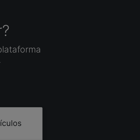
r?
plataforma
.
tículos