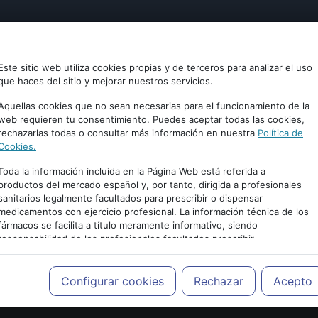
tría
Psicología
Neurociencia
Bienestar
Congreso
Este sitio web utiliza cookies propias y de terceros para analizar el uso
que haces del sitio y mejorar nuestros servicios.
Aquellas cookies que no sean necesarias para el funcionamiento de la
web requieren tu consentimiento. Puedes aceptar todas las cookies,
rechazarlas todas o consultar más información en nuestra
Política de
Cookies.
Toda la información incluida en la Página Web está referida a
productos del mercado español y, por tanto, dirigida a profesionales
sanitarios legalmente facultados para prescribir o dispensar
medicamentos con ejercicio profesional. La información técnica de los
fármacos se facilita a título meramente informativo, siendo
responsabilidad de los profesionales facultados prescribir
PUBLICIDAD
medicamentos y decidir, en cada caso concreto, el tratamiento más
adecuado a las necesidades del paciente.
Configurar cookies
Rechazar
Acepto