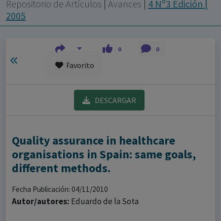
con ejercicio profesional. La información técnica de los
Repositorio de Artículos
|
Avances
|
4 Nº3 Edición |
fármacos se facilita a título meramente informativo,
2005
siendo responsabilidad de los profesionales
facultados prescribir medicamentos y decidir, en cada
0
0
caso concreto, el tratamiento más adecuado a las
Favorito
necesidades del paciente.
DESCARGAR
Quality assurance in healthcare
organisations in Spain: same goals,
different methods.
Fecha Publicación: 04/11/2010
Autor/autores:
Eduardo de la Sota