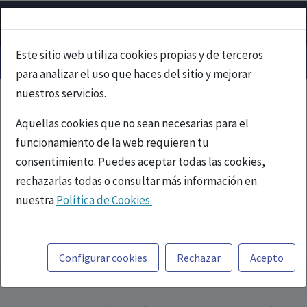
Este sitio web utiliza cookies propias y de terceros
para analizar el uso que haces del sitio y mejorar
nuestros servicios.
Aquellas cookies que no sean necesarias para el
funcionamiento de la web requieren tu
consentimiento. Puedes aceptar todas las cookies,
rechazarlas todas o consultar más información en
nuestra
Política de Cookies.
PUBLICIDAD
Toda la información incluida en la Página Web está
referida a productos del mercado español y, por
Configurar cookies
Rechazar
Acepto
tanto, dirigida a profesionales sanitarios legalmente
facultados para prescribir o dispensar medicamentos