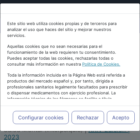
Este sitio web utiliza cookies propias y de terceros para
analizar el uso que haces del sitio y mejorar nuestros
servicios.
Aquellas cookies que no sean necesarias para el
funcionamiento de la web requieren tu consentimiento.
Puedes aceptar todas las cookies, rechazarlas todas o
consultar más información en nuestra
Política de Cookies.
PUBLICIDAD
Toda la información incluida en la Página Web está referida a
productos del mercado español y, por tanto, dirigida a
profesionales sanitarios legalmente facultados para prescribir
o dispensar medicamentos con ejercicio profesional. La
información técnica de los fármacos se facilita a título
meramente informativo, siendo responsabilidad de los
profesionales facultados prescribir medicamentos y decidir, en
Repositorio de Artículos
|
Congreso Virtual
cada caso concreto, el tratamiento más adecuado a las
Configurar cookies
Rechazar
Acepto
Internacional de Psiquiatría, Psicología y
necesidades del paciente.
Salud Mental (Interpsiquis)
|
XXIV Edición |
2023