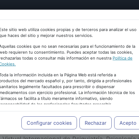
tría
Psicología
Neurociencia
Bienestar
Congreso
Este sitio web utiliza cookies propias y de terceros para analizar el uso
que haces del sitio y mejorar nuestros servicios.
Aquellas cookies que no sean necesarias para el funcionamiento de la
web requieren tu consentimiento. Puedes aceptar todas las cookies,
rechazarlas todas o consultar más información en nuestra
Política de
Cookies.
Toda la información incluida en la Página Web está referida a
productos del mercado español y, por tanto, dirigida a profesionales
sanitarios legalmente facultados para prescribir o dispensar
medicamentos con ejercicio profesional. La información técnica de los
PUBLICIDAD
fármacos se facilita a título meramente informativo, siendo
responsabilidad de los profesionales facultados prescribir
medicamentos y decidir, en cada caso concreto, el tratamiento más
adecuado a las necesidades del paciente.
Configurar cookies
Rechazar
Acepto