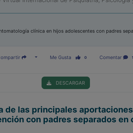
Virtual Internacional de Psiquiatría, Psicología
ntomatología clínica en hijos adolescentes con padres sep
ompartir
Me Gusta
Comentar
0
DESCARGAR
ca de las principales aportacione
vención con padres separados en c