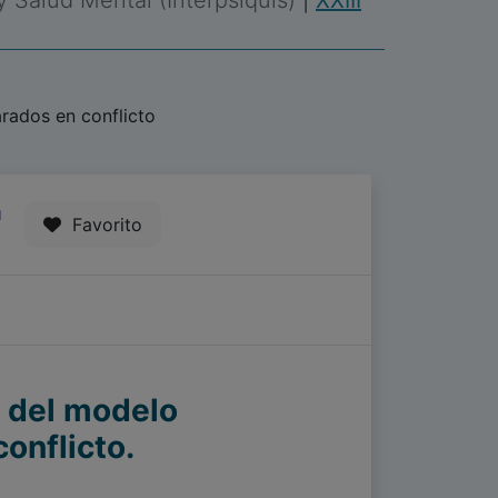
 y Salud Mental (Interpsiquis)
|
XXIII
arados en conflicto
1
Favorito
s del modelo
onflicto.