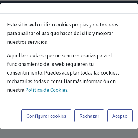
Este sitio web utiliza cookies propias y de terceros
para analizar el uso que haces del sitio y mejorar
nuestros servicios.
Aquellas cookies que no sean necesarias para el
funcionamiento de la web requieren tu
consentimiento. Puedes aceptar todas las cookies,
rechazarlas todas o consultar más información en
nuestra
Política de Cookies.
PUBLICIDAD
Toda la información incluida en la Página Web está
referida a productos del mercado español y, por
Configurar cookies
Rechazar
Acepto
tanto, dirigida a profesionales sanitarios legalmente
facultados para prescribir o dispensar medicamentos