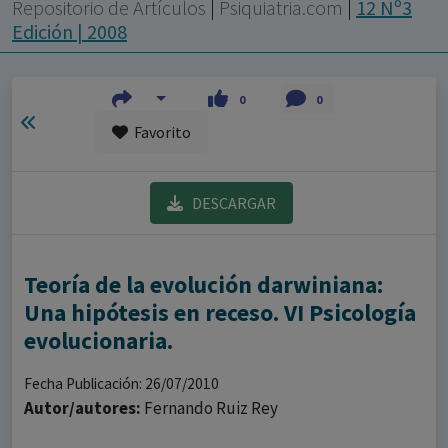
con ejercicio profesional. La información técnica de los
Repositorio de Artículos
|
Psiquiatria.com
|
12 Nº3
fármacos se facilita a título meramente informativo,
Edición | 2008
siendo responsabilidad de los profesionales
facultados prescribir medicamentos y decidir, en cada
0
0
caso concreto, el tratamiento más adecuado a las
Favorito
necesidades del paciente.
DESCARGAR
Teoría de la evolución darwiniana:
Una hipótesis en receso. VI Psicología
evolucionaria.
Fecha Publicación: 26/07/2010
Autor/autores:
Fernando Ruiz Rey