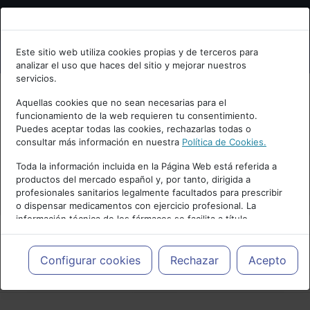
Bienvenid@ a psiquiatria.com
Este sitio web utiliza cookies propias y de terceros para
analizar el uso que haces del sitio y mejorar nuestros
Escribe tu Email
servicios.
Aquellas cookies que no sean necesarias para el
funcionamiento de la web requieren tu consentimiento.
Accede o regístrate con tu email.
Puedes aceptar todas las cookies, rechazarlas todas o
consultar más información en nuestra
Política de Cookies.
Toda la información incluida en la Página Web está referida a
productos del mercado español y, por tanto, dirigida a
Cancelar
profesionales sanitarios legalmente facultados para prescribir
o dispensar medicamentos con ejercicio profesional. La
información técnica de los fármacos se facilita a título
meramente informativo, siendo responsabilidad de los
profesionales facultados prescribir medicamentos y decidir, en
cada caso concreto, el tratamiento más adecuado a las
Configurar cookies
Rechazar
Acepto
PUBLICIDAD
necesidades del paciente.