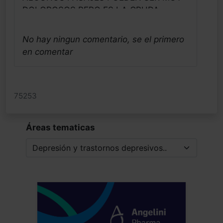
DOLOROSOS PERO ES LA CRUDA
REALIDAD DE QUIEN PADECE UN
TRASTORNO DISTÍMICO DE GRAVEDAD,
No hay ningun comentario, se el primero
NO IMPORTA SU CONDICION SOCIAL,
en comentar
ECONOMICA.
carlos hugo gramajo
Profesional - Argentina
75253
Fecha: 25/10/2024
Áreas tematicas