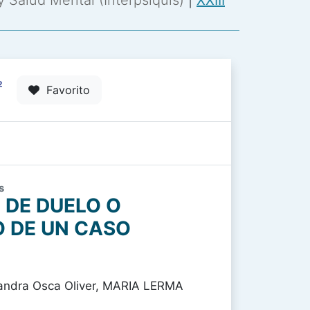
 y Salud Mental (Interpsiquis)
|
XXIII
2
Favorito
s
 DE DUELO O
O DE UN CASO
xandra Osca Oliver, MARIA LERMA