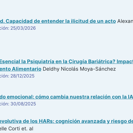
d. Capacidad de entender la ilicitud de un acto
Alexan
ción: 25/03/2026
Esencial la Psiquiatría en la Cirugía Bariátrica? Impa
nto Alimentario
Deldhy Nicolás Moya-Sánchez
ción: 28/12/2025
ado emocional: cómo cambia nuestra relación con la I
ción: 30/08/2025
evolutiva de los HARs: cognición avanzada y riesgo 
elle Corti
et. al