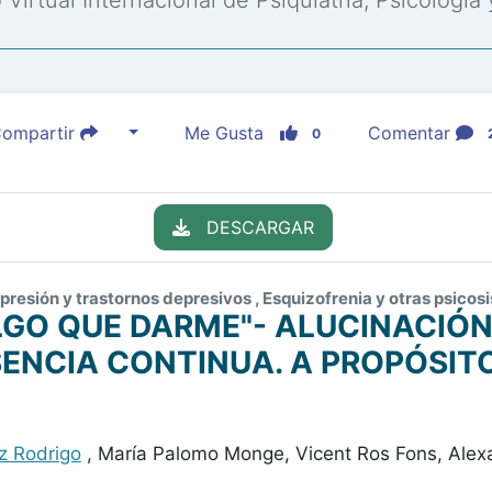
Virtual Internacional de Psiquiatría, Psicología
ompartir
Me Gusta
Comentar
0
DESCARGAR
presión y trastornos depresivos , Esquizofrenia y otras psicosi
LGO QUE DARME"- ALUCINACIÓN
ENCIA CONTINUA. A PROPÓSIT
z Rodrigo
, María Palomo Monge, Vicent Ros Fons, Ale