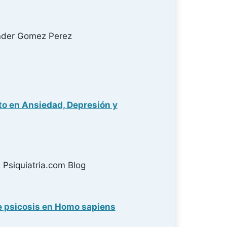
der Gomez Perez
cto en Ansiedad, Depresión y
A
Psiquiatria.com Blog
de psicosis en Homo sapiens