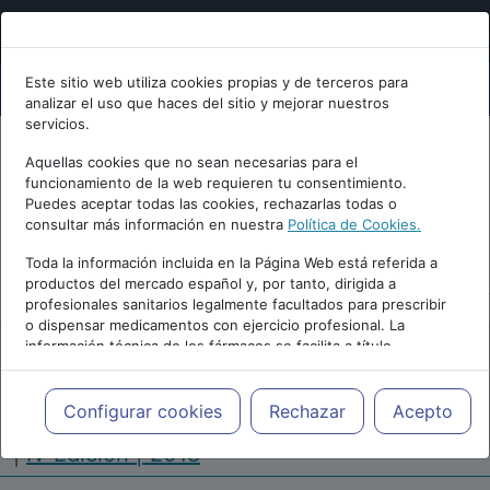
Este sitio web utiliza cookies propias y de terceros para
analizar el uso que haces del sitio y mejorar nuestros
servicios.
Aquellas cookies que no sean necesarias para el
funcionamiento de la web requieren tu consentimiento.
Puedes aceptar todas las cookies, rechazarlas todas o
consultar más información en nuestra
Política de Cookies.
PUBLICIDAD
Toda la información incluida en la Página Web está referida a
productos del mercado español y, por tanto, dirigida a
profesionales sanitarios legalmente facultados para prescribir
o dispensar medicamentos con ejercicio profesional. La
información técnica de los fármacos se facilita a título
meramente informativo, siendo responsabilidad de los
profesionales facultados prescribir medicamentos y decidir, en
Repositorio de Artículos
|
Congreso Virtual
cada caso concreto, el tratamiento más adecuado a las
Configurar cookies
Rechazar
Acepto
Internacional de Enfermería en Salud Mental
necesidades del paciente.
|
IV Edición | 2018