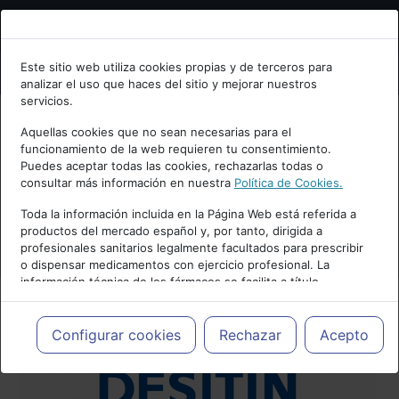
Bienvenid@ a psiquiatria.com
Este sitio web utiliza cookies propias y de terceros para
analizar el uso que haces del sitio y mejorar nuestros
Escribe tu Email
servicios.
Aquellas cookies que no sean necesarias para el
funcionamiento de la web requieren tu consentimiento.
Accede o regístrate con tu email.
Puedes aceptar todas las cookies, rechazarlas todas o
consultar más información en nuestra
Política de Cookies.
Toda la información incluida en la Página Web está referida a
productos del mercado español y, por tanto, dirigida a
Cancelar
profesionales sanitarios legalmente facultados para prescribir
o dispensar medicamentos con ejercicio profesional. La
información técnica de los fármacos se facilita a título
meramente informativo, siendo responsabilidad de los
profesionales facultados prescribir medicamentos y decidir, en
cada caso concreto, el tratamiento más adecuado a las
Configurar cookies
Rechazar
Acepto
necesidades del paciente.