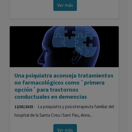
Ver más
Una psiquiatra aconseja tratamientos
no farmacológicos como `primera
opción´ para trastornos
conductuales en demencias
· La psiquiatra y psicoterapeuta familiar del
12/05/2025
hospital de la Santa Creu i Sant Pau, Anna...
Ver más