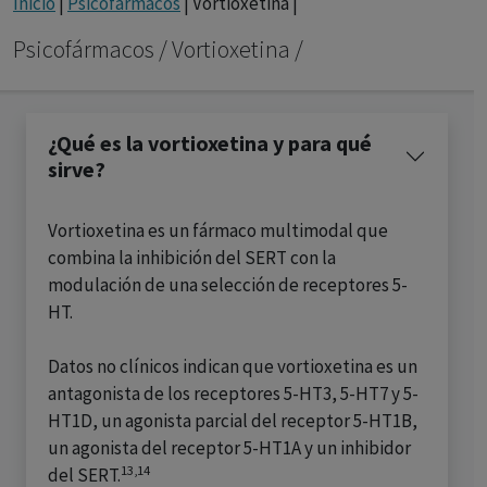
con ejercicio profesional. La información técnica de los
Inicio
|
Psicofármacos
| Vortioxetina |
fármacos se facilita a título meramente informativo,
Psicofármacos / Vortioxetina /
siendo responsabilidad de los profesionales
facultados prescribir medicamentos y decidir, en cada
caso concreto, el tratamiento más adecuado a las
¿Qué es la vortioxetina y para qué
necesidades del paciente.
sirve?
Vortioxetina es un fármaco multimodal que
combina la inhibición del SERT con la
modulación de una selección de receptores 5-
HT.
Datos no clínicos indican que vortioxetina es un
antagonista de los receptores 5-HT3, 5-HT7 y 5-
HT1D, un agonista parcial del receptor 5-HT1B,
un agonista del receptor 5-HT1A y un inhibidor
13,14
del SERT.