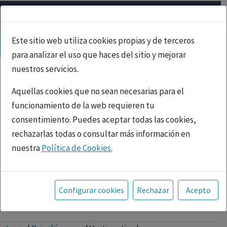
Este sitio web utiliza cookies propias y de terceros
para analizar el uso que haces del sitio y mejorar
nuestros servicios.
Aquellas cookies que no sean necesarias para el
funcionamiento de la web requieren tu
consentimiento. Puedes aceptar todas las cookies,
rechazarlas todas o consultar más información en
nuestra
Política de Cookies.
Toda la información incluida en la Página Web está
referida a productos del mercado español y, por
Configurar cookies
Rechazar
Acepto
tanto, dirigida a profesionales sanitarios legalmente
PUBLICIDAD
facultados para prescribir o dispensar medicamentos