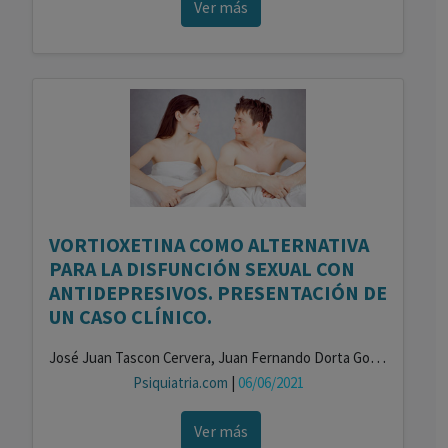
Ver más
VORTIOXETINA COMO ALTERNATIVA
PARA LA DISFUNCIÓN SEXUAL CON
ANTIDEPRESIVOS. PRESENTACIÓN DE
UN CASO CLÍNICO.
José Juan Tascon Cervera, Juan Fernando Dorta González , María Herrera Muñoz , Fernando Jesús García Gómez-Pamo , Alba Isabel Crisóstomo Siverio , Laura María Torres Tejera , María del Rosario Cejas Méndez
Psiquiatria.com
|
06/06/2021
Ver más