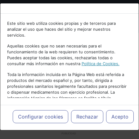
Bienvenid@ a psiquiatria.com
Este sitio web utiliza cookies propias y de terceros para
analizar el uso que haces del sitio y mejorar nuestros
Escribe tu Email
servicios.
Aquellas cookies que no sean necesarias para el
funcionamiento de la web requieren tu consentimiento.
Accede o regístrate con tu email.
Puedes aceptar todas las cookies, rechazarlas todas o
consultar más información en nuestra
Política de Cookies.
Toda la información incluida en la Página Web está referida a
productos del mercado español y, por tanto, dirigida a
Cancelar
profesionales sanitarios legalmente facultados para prescribir
o dispensar medicamentos con ejercicio profesional. La
información técnica de los fármacos se facilita a título
meramente informativo, siendo responsabilidad de los
profesionales facultados prescribir medicamentos y decidir, en
cada caso concreto, el tratamiento más adecuado a las
Configurar cookies
Rechazar
Acepto
necesidades del paciente.
PUBLICIDAD