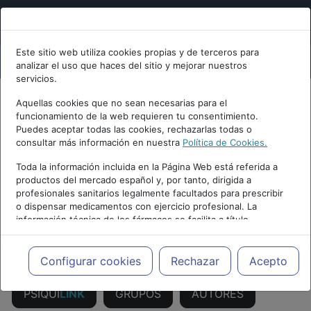
Este sitio web utiliza cookies propias y de terceros para
analizar el uso que haces del sitio y mejorar nuestros
servicios.
Aquellas cookies que no sean necesarias para el
funcionamiento de la web requieren tu consentimiento.
Puedes aceptar todas las cookies, rechazarlas todas o
consultar más información en nuestra
Política de Cookies.
Toda la información incluida en la Página Web está referida a
productos del mercado español y, por tanto, dirigida a
profesionales sanitarios legalmente facultados para prescribir
o dispensar medicamentos con ejercicio profesional. La
información técnica de los fármacos se facilita a título
PUBLICIDAD
meramente informativo, siendo responsabilidad de los
profesionales facultados prescribir medicamentos y decidir, en
cada caso concreto, el tratamiento más adecuado a las
Configurar cookies
Rechazar
Acepto
necesidades del paciente.
PSIQUI
LINK
GRUPOS
AUTORES