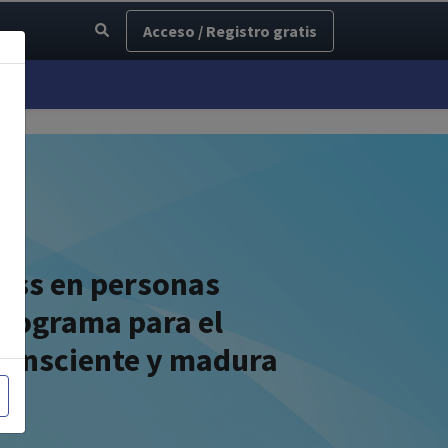
Acceso / Registro gratis
ess en personas
programa para el
 consciente y madura