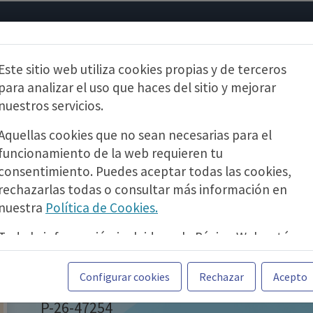
Psicología
Neurociencia
Bienestar
Congreso
Cursos
Este sitio web utiliza cookies propias y de terceros
para analizar el uso que haces del sitio y mejorar
nuestros servicios.
Aquellas cookies que no sean necesarias para el
funcionamiento de la web requieren tu
CURSOS PSIQUIATRIA.COM
consentimiento. Puedes aceptar todas las cookies,
rechazarlas todas o consultar más información en
Terapia basada en mindfuln
nuestra
Política de Cookies.
mayores. Aplicación de un 
Toda la información incluida en la Página Web está
desarrollo de una atención
referida a productos del mercado español y, por
tanto, dirigida a profesionales sanitarios legalmente
Configurar cookies
Rechazar
Acepto
8,9 Créditos
facultados para prescribir o dispensar medicamentos
P-26-47254
con ejercicio profesional. La información técnica de