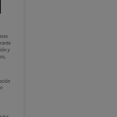
ases
urante
ión y
os,
ación
el
e tus