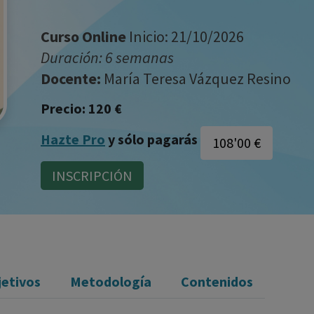
los fármacos se facilita a título meramente
informativo, siendo responsabilidad de los
Curso Online
Inicio: 21/10/2026
profesionales facultados prescribir medicamentos y
Duración: 6 semanas
decidir, en cada caso concreto, el tratamiento más
Docente:
María Teresa Vázquez Resino
adecuado a las necesidades del paciente.
Precio: 120 €
Hazte Pro
y sólo pagarás
108'00 €
INSCRIPCIÓN
jetivos
Metodología
Contenidos