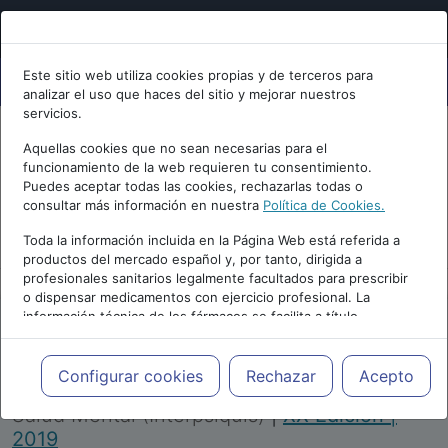
Este sitio web utiliza cookies propias y de terceros para
analizar el uso que haces del sitio y mejorar nuestros
servicios.
Aquellas cookies que no sean necesarias para el
funcionamiento de la web requieren tu consentimiento.
Puedes aceptar todas las cookies, rechazarlas todas o
consultar más información en nuestra
Política de Cookies.
PUBLICIDAD
Toda la información incluida en la Página Web está referida a
productos del mercado español y, por tanto, dirigida a
profesionales sanitarios legalmente facultados para prescribir
o dispensar medicamentos con ejercicio profesional. La
información técnica de los fármacos se facilita a título
meramente informativo, siendo responsabilidad de los
profesionales facultados prescribir medicamentos y decidir, en
Repositorio de Artículos
|
Congreso Virtual
cada caso concreto, el tratamiento más adecuado a las
Configurar cookies
Rechazar
Acepto
Internacional de Psiquiatría, Psicología y
necesidades del paciente.
Salud Mental (Interpsiquis)
|
XX Edición |
2019