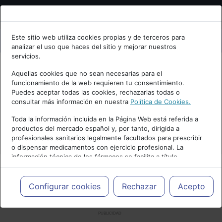
Bienvenid@ a psiquiatria.com
Este sitio web utiliza cookies propias y de terceros para
analizar el uso que haces del sitio y mejorar nuestros
Escribe tu Email
servicios.
Aquellas cookies que no sean necesarias para el
funcionamiento de la web requieren tu consentimiento.
Accede o regístrate con tu email.
Puedes aceptar todas las cookies, rechazarlas todas o
consultar más información en nuestra
Política de Cookies.
Toda la información incluida en la Página Web está referida a
productos del mercado español y, por tanto, dirigida a
Cancelar
profesionales sanitarios legalmente facultados para prescribir
o dispensar medicamentos con ejercicio profesional. La
información técnica de los fármacos se facilita a título
meramente informativo, siendo responsabilidad de los
profesionales facultados prescribir medicamentos y decidir, en
cada caso concreto, el tratamiento más adecuado a las
Configurar cookies
Rechazar
Acepto
necesidades del paciente.
PUBLICIDAD