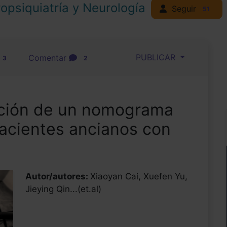
opsiquiatría y Neurología
Seguir
51
PUBLICAR
Comentar
3
2
dación de un nomograma
 pacientes ancianos con
Autor/autores:
Xiaoyan Cai, Xuefen Yu,
Jieying Qin...(et.al)