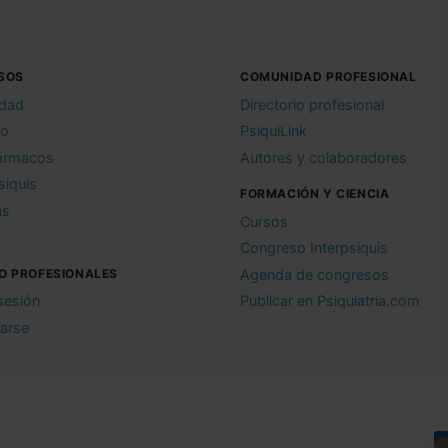
SOS
COMUNIDAD PROFESIONAL
idad
Directorio profesional
io
PsiquiLink
ármacos
Autores y colaboradores
siquis
FORMACIÓN Y CIENCIA
as
Cursos
Congreso Interpsiquis
O PROFESIONALES
Agenda de congresos
 sesión
Publicar en Psiquiatria.com
rarse