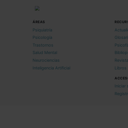
ÁREAS
RECUR
Psiquiatría
Actual
Psicología
Glosar
Trastornos
Psicof
Salud Mental
Bibliop
Neurociencias
Revist
Inteligencia Artificial
Libros
ACCES
Iniciar
Regist