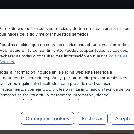
Bienvenid@ a psiquiatria.com
tría
Psicología
Neurociencia
Bienestar
Congreso
Este sitio web utiliza cookies propias y de terceros para analizar el uso
que haces del sitio y mejorar nuestros servicios.
scribe tu Email
Aquellas cookies que no sean necesarias para el funcionamiento de la
web requieren tu consentimiento. Puedes aceptar todas las cookies,
rechazarlas todas o consultar más información en nuestra
Política de
ccede o regístrate con tu email.
Cookies.
Toda la información incluida en la Página Web está referida a
productos del mercado español y, por tanto, dirigida a profesionales
sanitarios legalmente facultados para prescribir o dispensar
Cancelar
medicamentos con ejercicio profesional. La información técnica de los
PUBLICIDAD
fármacos se facilita a título meramente informativo, siendo
responsabilidad de los profesionales facultados prescribir
medicamentos y decidir, en cada caso concreto, el tratamiento más
adecuado a las necesidades del paciente.
Configurar cookies
Rechazar
Acepto