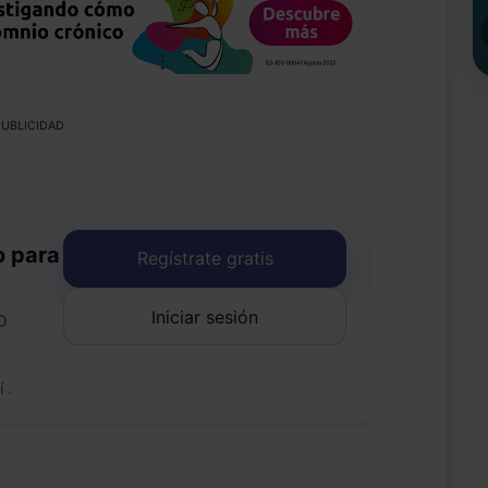
UBLICIDAD
o para
Regístrate gratis
Iniciar sesión
o
uí
.