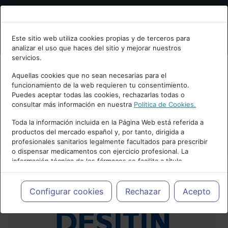
Bienvenid@ a psiquiatria.com
Este sitio web utiliza cookies propias y de terceros para
analizar el uso que haces del sitio y mejorar nuestros
Escribe tu Email
servicios.
Aquellas cookies que no sean necesarias para el
funcionamiento de la web requieren tu consentimiento.
Accede o regístrate con tu email.
Puedes aceptar todas las cookies, rechazarlas todas o
consultar más información en nuestra
Política de Cookies.
Toda la información incluida en la Página Web está referida a
productos del mercado español y, por tanto, dirigida a
Cancelar
profesionales sanitarios legalmente facultados para prescribir
o dispensar medicamentos con ejercicio profesional. La
información técnica de los fármacos se facilita a título
meramente informativo, siendo responsabilidad de los
profesionales facultados prescribir medicamentos y decidir, en
cada caso concreto, el tratamiento más adecuado a las
Configurar cookies
Rechazar
Acepto
necesidades del paciente.