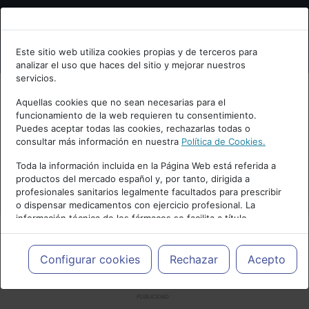
Bienvenid@ a psiquiatria.com
Este sitio web utiliza cookies propias y de terceros para
analizar el uso que haces del sitio y mejorar nuestros
Escribe tu Email
servicios.
Aquellas cookies que no sean necesarias para el
funcionamiento de la web requieren tu consentimiento.
Accede o regístrate con tu email.
Puedes aceptar todas las cookies, rechazarlas todas o
consultar más información en nuestra
Política de Cookies.
Toda la información incluida en la Página Web está referida a
productos del mercado español y, por tanto, dirigida a
Cancelar
profesionales sanitarios legalmente facultados para prescribir
o dispensar medicamentos con ejercicio profesional. La
información técnica de los fármacos se facilita a título
meramente informativo, siendo responsabilidad de los
profesionales facultados prescribir medicamentos y decidir, en
cada caso concreto, el tratamiento más adecuado a las
Configurar cookies
Rechazar
Acepto
necesidades del paciente.
PUBLICIDAD