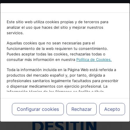
Bienvenid@ a psiquiatria.com
Este sitio web utiliza cookies propias y de terceros para
analizar el uso que haces del sitio y mejorar nuestros
Escribe tu Email
servicios.
Aquellas cookies que no sean necesarias para el
funcionamiento de la web requieren tu consentimiento.
Accede o regístrate con tu email.
Puedes aceptar todas las cookies, rechazarlas todas o
consultar más información en nuestra
Política de Cookies.
Toda la información incluida en la Página Web está referida a
productos del mercado español y, por tanto, dirigida a
Cancelar
profesionales sanitarios legalmente facultados para prescribir
o dispensar medicamentos con ejercicio profesional. La
información técnica de los fármacos se facilita a título
meramente informativo, siendo responsabilidad de los
profesionales facultados prescribir medicamentos y decidir, en
cada caso concreto, el tratamiento más adecuado a las
Configurar cookies
Rechazar
Acepto
necesidades del paciente.