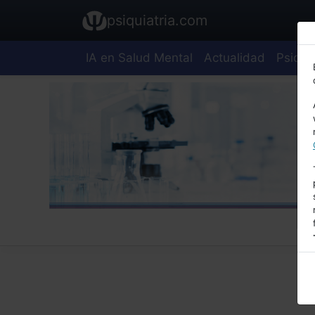
psiquiatria.com
IA en Salud Mental
Actualidad
Psiquia
E
A