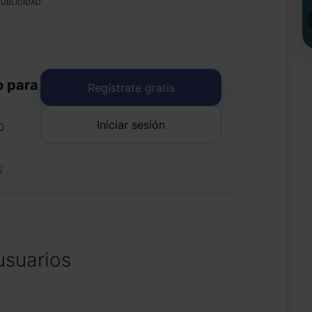
UBLICIDAD
o para
Regístrate gratis
Iniciar sesión
o
uí
.
usuarios