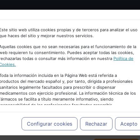
Bienvenid@ a psiquiatria.com
tría
Psicología
Neurociencia
Bienestar
Congreso
Este sitio web utiliza cookies propias y de terceros para analizar el uso
que haces del sitio y mejorar nuestros servicios.
scribe tu Email
Aquellas cookies que no sean necesarias para el funcionamiento de la
web requieren tu consentimiento. Puedes aceptar todas las cookies,
rechazarlas todas o consultar más información en nuestra
Política de
ccede o regístrate con tu email.
Cookies.
Toda la información incluida en la Página Web está referida a
productos del mercado español y, por tanto, dirigida a profesionales
sanitarios legalmente facultados para prescribir o dispensar
Cancelar
medicamentos con ejercicio profesional. La información técnica de los
PUBLICIDAD
fármacos se facilita a título meramente informativo, siendo
responsabilidad de los profesionales facultados prescribir
medicamentos y decidir, en cada caso concreto, el tratamiento más
adecuado a las necesidades del paciente.
Configurar cookies
Rechazar
Acepto