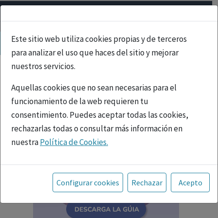
Este sitio web utiliza cookies propias y de terceros
para analizar el uso que haces del sitio y mejorar
nuestros servicios.
Aquellas cookies que no sean necesarias para el
funcionamiento de la web requieren tu
consentimiento. Puedes aceptar todas las cookies,
rechazarlas todas o consultar más información en
nuestra
Política de Cookies.
Toda la información incluida en la Página Web está
referida a productos del mercado español y, por
Configurar cookies
Rechazar
Acepto
tanto, dirigida a profesionales sanitarios legalmente
facultados para prescribir o dispensar medicamentos