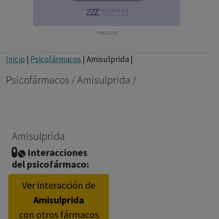
con ejercicio profesional. La información técnica de los
fármacos se facilita a título meramente informativo,
siendo responsabilidad de los profesionales
PUBLICIDAD
facultados prescribir medicamentos y decidir, en cada
caso concreto, el tratamiento más adecuado a las
Inicio
|
Psicofármacos
| Amisulprida |
necesidades del paciente.
Psicofármacos / Amisulprida /
Amisulprida
Interacciones
del psicofármaco:
Ver interacción de
Amisulprida
con otros fármacos