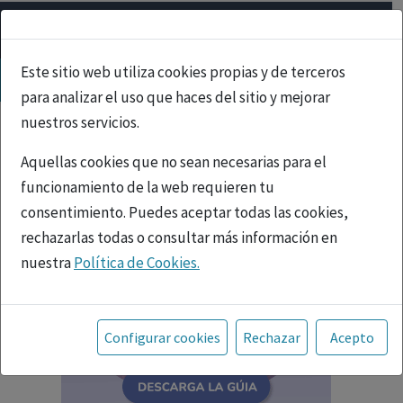
Este sitio web utiliza cookies propias y de terceros
para analizar el uso que haces del sitio y mejorar
nuestros servicios.
Aquellas cookies que no sean necesarias para el
funcionamiento de la web requieren tu
consentimiento. Puedes aceptar todas las cookies,
rechazarlas todas o consultar más información en
nuestra
Política de Cookies.
Toda la información incluida en la Página Web está
referida a productos del mercado español y, por
Configurar cookies
Rechazar
Acepto
tanto, dirigida a profesionales sanitarios legalmente
facultados para prescribir o dispensar medicamentos