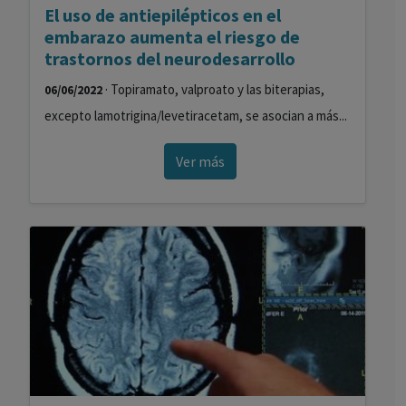
El uso de antiepilépticos en el
embarazo aumenta el riesgo de
trastornos del neurodesarrollo
· Topiramato, valproato y las biterapias,
06/06/2022
excepto lamotrigina/levetiracetam, se asocian a más...
Ver más