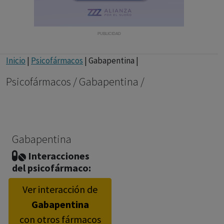
con ejercicio profesional. La información técnica de los
fármacos se facilita a título meramente informativo,
siendo responsabilidad de los profesionales
PUBLICIDAD
facultados prescribir medicamentos y decidir, en cada
caso concreto, el tratamiento más adecuado a las
Inicio
|
Psicofármacos
| Gabapentina |
necesidades del paciente.
Psicofármacos / Gabapentina /
Gabapentina
Interacciones
del psicofármaco:
Ver interacción de
Gabapentina
con otros fármacos