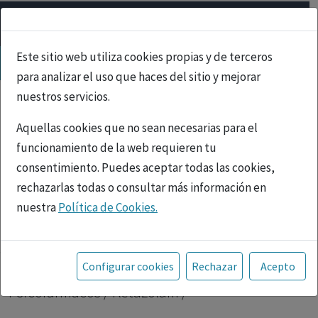
Este sitio web utiliza cookies propias y de terceros
para analizar el uso que haces del sitio y mejorar
nuestros servicios.
Aquellas cookies que no sean necesarias para el
funcionamiento de la web requieren tu
consentimiento. Puedes aceptar todas las cookies,
rechazarlas todas o consultar más información en
nuestra
Política de Cookies.
PUBLICIDAD
Toda la información incluida en la Página Web está
referida a productos del mercado español y, por
Inicio
|
Psicofármacos
| Ketazolam |
Configurar cookies
Rechazar
Acepto
tanto, dirigida a profesionales sanitarios legalmente
Psicofármacos / Ketazolam /
facultados para prescribir o dispensar medicamentos