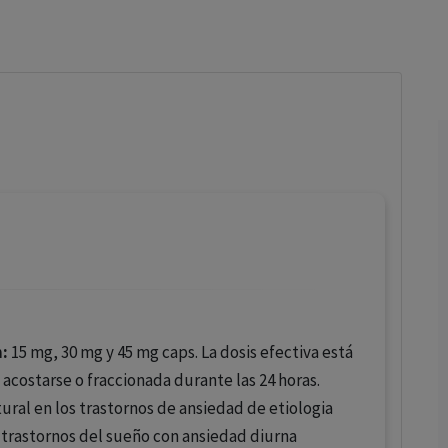
los profesionales facultados prescribir medicamentos y
decidir, en cada caso concreto, el tratamiento más adecuado
a las necesidades del paciente.
n:
15 mg, 30 mg y 45 mg caps. La dosis efectiva está
 acostarse o fraccionada durante las 24 horas.
ural en los trastornos de ansiedad de etiologia
 trastornos del sueño con ansiedad diurna