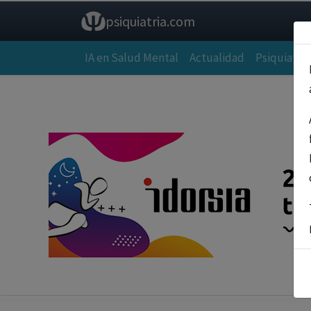
psiquiatria.com
IA en Salud Mental
Actualidad
Psiquiatría