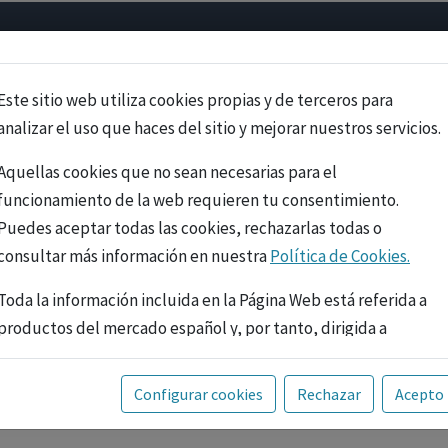
Psicología
Neurociencia
Bienestar
Congreso
Cursos
Este sitio web utiliza cookies propias y de terceros para
analizar el uso que haces del sitio y mejorar nuestros servicios.
Aquellas cookies que no sean necesarias para el
funcionamiento de la web requieren tu consentimiento.
Puedes aceptar todas las cookies, rechazarlas todas o
consultar más información en nuestra
Política de Cookies.
Toda la información incluida en la Página Web está referida a
productos del mercado español y, por tanto, dirigida a
profesionales sanitarios legalmente facultados para
prescribir o dispensar medicamentos con ejercicio
PUBLICIDAD
Configurar cookies
Rechazar
Acepto
profesional. La información técnica de los fármacos se facilita
a título meramente informativo, siendo responsabilidad de