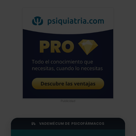
los trastornos neurodegenerativos como
el parkinson. Saludos alegres del
neandertal hiperactivo de Sevilla
Jose Luis Frias Pulido
Médico - España
Fecha: 12/07/2024
Publicidad
VADEMÉCUM DE PSICOFÁRMACOS