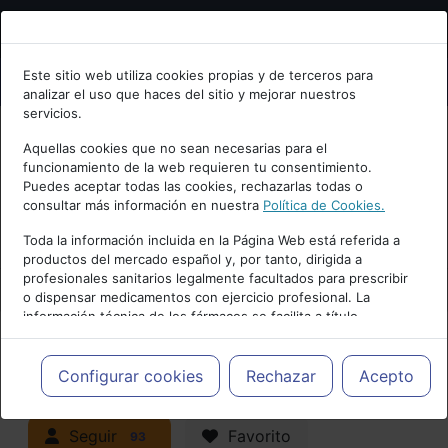
Bienvenid@ a psiquiatria.com
Este sitio web utiliza cookies propias y de terceros para
analizar el uso que haces del sitio y mejorar nuestros
Escribe tu Email
servicios.
Aquellas cookies que no sean necesarias para el
funcionamiento de la web requieren tu consentimiento.
Accede o regístrate con tu email.
Puedes aceptar todas las cookies, rechazarlas todas o
consultar más información en nuestra
Política de Cookies.
PUBLICIDAD
Toda la información incluida en la Página Web está referida a
productos del mercado español y, por tanto, dirigida a
Cancelar
profesionales sanitarios legalmente facultados para prescribir
o dispensar medicamentos con ejercicio profesional. La
información técnica de los fármacos se facilita a título
meramente informativo, siendo responsabilidad de los
profesionales facultados prescribir medicamentos y decidir, en
Actualidad y Artículos
|
Trastornos
cada caso concreto, el tratamiento más adecuado a las
Configurar cookies
Rechazar
Acepto
necesidades del paciente.
neurocognitivos (demencias)
Seguir
Favorito
93