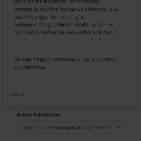
pero no entendemos con muchos
comportamientos humanos crónicos, que
sabemos que tienen un gran
componente genético heredado, de los
que van a derivarse una vulnerabilidad o
predisposición para el desarrollo de
trastornos crónicos, en los que hace falta
también la colaboración con frecuencia
No hay ningun comentario, se el primero
de los años y de estresores crónicos
en comentar
anónimos. Pues éste (Parkinson) es uno
de ellos y la ansiedad su marcador mas
intenso, mas frecuente y precoz, que nos
74404
habla de que algo no va bien en la vida
de esta persona, pero hay muchos mas,
todos también crónicos, y todos ellos
Áreas tematicas
nos habla de un perfil genético
heredado, asociado con mucha
frecuencia a estos resultados como son