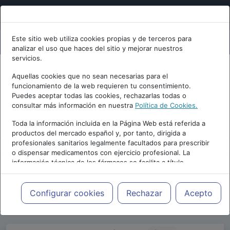
Este sitio web utiliza cookies propias y de terceros para
analizar el uso que haces del sitio y mejorar nuestros
servicios.
Aquellas cookies que no sean necesarias para el
funcionamiento de la web requieren tu consentimiento.
Puedes aceptar todas las cookies, rechazarlas todas o
consultar más información en nuestra
Política de Cookies.
PUBLICIDAD
Toda la información incluida en la Página Web está referida a
productos del mercado español y, por tanto, dirigida a
profesionales sanitarios legalmente facultados para prescribir
o dispensar medicamentos con ejercicio profesional. La
información técnica de los fármacos se facilita a título
meramente informativo, siendo responsabilidad de los
profesionales facultados prescribir medicamentos y decidir, en
Repositorio de Artículos
|
Blogs
|
Blog de
cada caso concreto, el tratamiento más adecuado a las
Configurar cookies
Rechazar
Acepto
psiquiatria.com
|
necesidades del paciente.