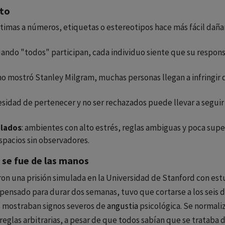
cto
víctimas a números, etiquetas o estereotipos hace más fácil da
uando "todos" participan, cada individuo siente que su respons
omo mostró Stanley Milgram, muchas personas llegan a infringir
cesidad de pertenecer y no ser rechazados puede llevar a segu
olados
: ambientes con alto estrés, reglas ambiguas y poca supe
spacios sin observadores.
 se fue de las manos
on una prisión simulada en la Universidad de Stanford con estu
 pensado para durar dos semanas, tuvo que cortarse a los seis
os mostraban signos severos de
angustia
psicológica. Se normali
reglas arbitrarias, a pesar de que todos sabían que se trataba