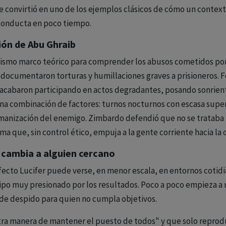
e convirtió en uno de los ejemplos clásicos de cómo un contex
 conducta en poco tiempo.
sión de Abu Ghraib
ismo marco teórico para comprender los abusos cometidos por
e documentaron torturas y humillaciones graves a prisioneros. 
a acabaron participando en actos degradantes, posando sonrient
una combinación de factores: turnos nocturnos con escasa super
humanización del enemigo. Zimbardo defendió que no se tratab
ma que, sin control ético, empuja a la gente corriente hacia la 
 cambia a alguien cercano
l efecto Lucifer puede verse, en menor escala, en entornos coti
ipo muy presionado por los resultados. Poco a poco empieza a 
 de despido para quien no cumpla objetivos.
tra manera de mantener el puesto de todos" y que solo reproduc