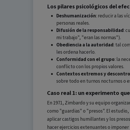
Los pilares psicológicos del efe
Deshumanización
: reducir a las 
personas reales.
Difusión de la responsabilidad
: c
mi trabajo", "eran las normas").
Obediencia a la autoridad
: tal c
les ordena hacerlo.
Conformidad con el grupo
: la ne
conflicto con los propios valores.
Contextos extremos y descontr
sobre todo en turnos nocturnos o e
Caso real 1: un experimento que
En 1971, Zimbardo y su equipo organizar
como "guardias" o "presos". El estudio,
aplicar castigos humillantes y los pres
hacer ejercicios extenuantes o imponer 