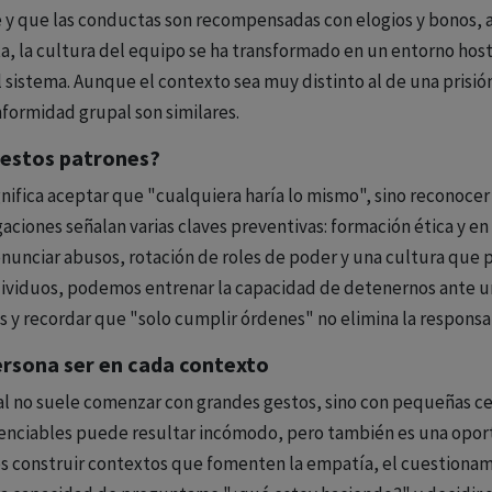
e y que las conductas son recompensadas con elogios y bonos, 
a, la cultura del equipo se ha transformado en un entorno hos
l sistema. Aunque el contexto sea muy distinto al de una prisi
formidad grupal son similares.
 estos patrones?
gnifica aceptar que "cualquiera haría lo mismo", sino reconocer
gaciones señalan varias claves preventivas: formación ética y e
nunciar abusos, rotación de roles de poder y una cultura que 
dividuos, podemos entrenar la capacidad de detenernos ante un
y recordar que "solo cumplir órdenes" no elimina la responsab
persona ser en cada contexto
mal no suele comenzar con grandes gestos, sino con pequeñas c
enciables puede resultar incómodo, pero también es una oport
 construir contextos que fomenten la empatía, el cuestionamie