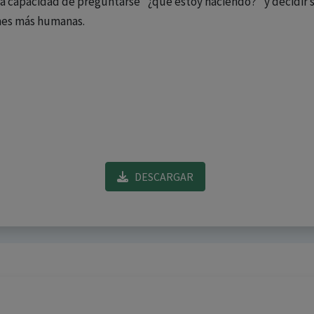
la capacidad de preguntarse "¿qué estoy haciendo?" y decidir s
ones más humanas.
DESCARGAR