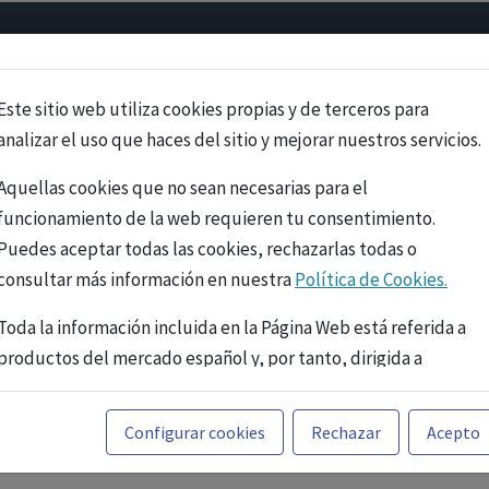
Psicología
Neurociencia
Bienestar
Congreso
Cursos
Este sitio web utiliza cookies propias y de terceros para
analizar el uso que haces del sitio y mejorar nuestros servicios.
Aquellas cookies que no sean necesarias para el
funcionamiento de la web requieren tu consentimiento.
Puedes aceptar todas las cookies, rechazarlas todas o
consultar más información en nuestra
Política de Cookies.
Toda la información incluida en la Página Web está referida a
productos del mercado español y, por tanto, dirigida a
profesionales sanitarios legalmente facultados para
prescribir o dispensar medicamentos con ejercicio
PUBLICIDAD
Configurar cookies
Rechazar
Acepto
profesional. La información técnica de los fármacos se facilita
a título meramente informativo, siendo responsabilidad de