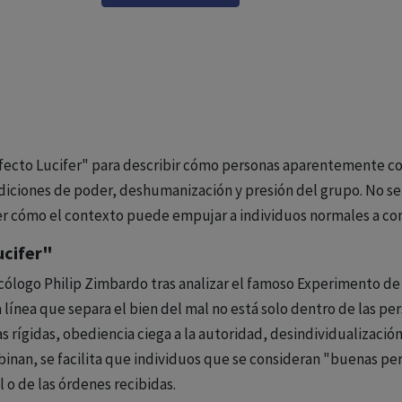
 "efecto Lucifer" para describir cómo personas aparentemente
diciones de poder, deshumanización y presión del grupo. No se
r cómo el contexto puede empujar a individuos normales a c
cifer"
cólogo Philip Zimbardo tras analizar el famoso Experimento de l
a línea que separa el bien del mal no está solo dentro de las pe
s rígidas, obediencia ciega a la autoridad, desindividualizaci
binan, se facilita que individuos que se consideran "buenas pe
l o de las órdenes recibidas.