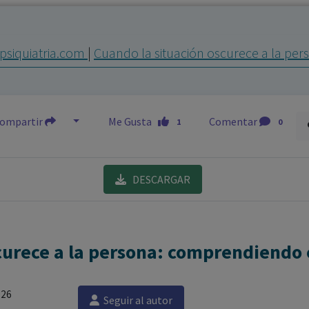
los profesionales facultados prescribir medicamentos y
decidir, en cada caso concreto, el tratamiento más adecuado
psiquiatria.com
|
Cuando la situación oscurece a la pe
a las necesidades del paciente.
ompartir
Me Gusta
Comentar
1
0
DESCARGAR
curece a la persona: comprendiendo 
026
Seguir al autor