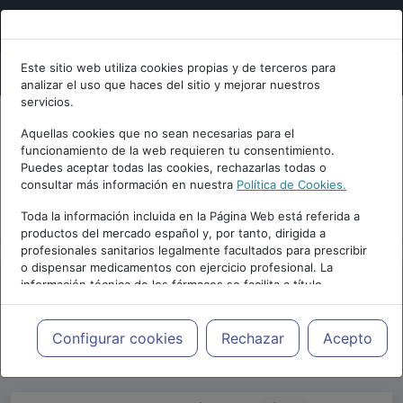
Este sitio web utiliza cookies propias y de terceros para
analizar el uso que haces del sitio y mejorar nuestros
servicios.
Aquellas cookies que no sean necesarias para el
funcionamiento de la web requieren tu consentimiento.
Puedes aceptar todas las cookies, rechazarlas todas o
consultar más información en nuestra
Política de Cookies.
PUBLICIDAD
Toda la información incluida en la Página Web está referida a
productos del mercado español y, por tanto, dirigida a
profesionales sanitarios legalmente facultados para prescribir
o dispensar medicamentos con ejercicio profesional. La
información técnica de los fármacos se facilita a título
meramente informativo, siendo responsabilidad de los
profesionales facultados prescribir medicamentos y decidir, en
Repositorio de Artículos
|
Blogs
|
Blog de
cada caso concreto, el tratamiento más adecuado a las
Configurar cookies
Rechazar
Acepto
psiquiatria.com
|
necesidades del paciente.