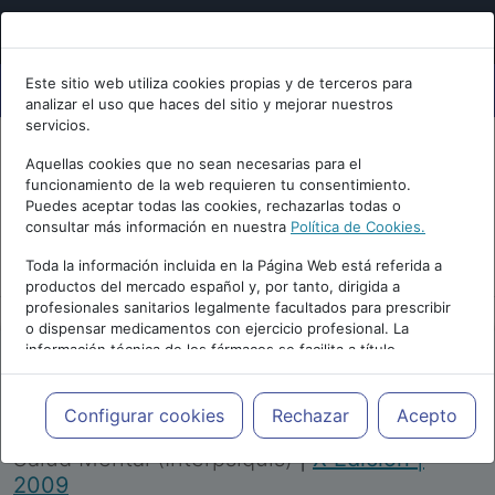
Este sitio web utiliza cookies propias y de terceros para
analizar el uso que haces del sitio y mejorar nuestros
servicios.
Aquellas cookies que no sean necesarias para el
funcionamiento de la web requieren tu consentimiento.
Puedes aceptar todas las cookies, rechazarlas todas o
consultar más información en nuestra
Política de Cookies.
PUBLICIDAD
Toda la información incluida en la Página Web está referida a
productos del mercado español y, por tanto, dirigida a
profesionales sanitarios legalmente facultados para prescribir
o dispensar medicamentos con ejercicio profesional. La
información técnica de los fármacos se facilita a título
meramente informativo, siendo responsabilidad de los
profesionales facultados prescribir medicamentos y decidir, en
Repositorio de Artículos
|
Congreso Virtual
cada caso concreto, el tratamiento más adecuado a las
Configurar cookies
Rechazar
Acepto
Internacional de Psiquiatría, Psicología y
necesidades del paciente.
Salud Mental (Interpsiquis)
|
X Edición |
2009