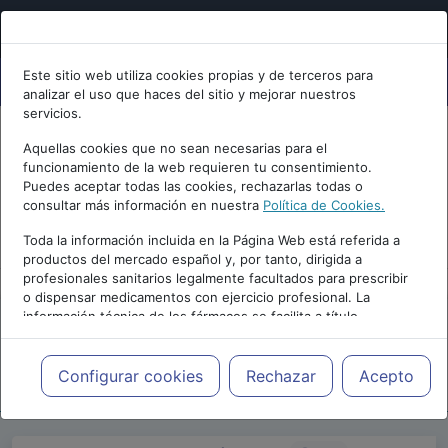
Este sitio web utiliza cookies propias y de terceros para
analizar el uso que haces del sitio y mejorar nuestros
servicios.
Aquellas cookies que no sean necesarias para el
funcionamiento de la web requieren tu consentimiento.
Puedes aceptar todas las cookies, rechazarlas todas o
consultar más información en nuestra
Política de Cookies.
PUBLICIDAD
Toda la información incluida en la Página Web está referida a
productos del mercado español y, por tanto, dirigida a
profesionales sanitarios legalmente facultados para prescribir
o dispensar medicamentos con ejercicio profesional. La
información técnica de los fármacos se facilita a título
meramente informativo, siendo responsabilidad de los
profesionales facultados prescribir medicamentos y decidir, en
Repositorio de Artículos
|
Blogs
|
Blog de
cada caso concreto, el tratamiento más adecuado a las
Configurar cookies
Rechazar
Acepto
psiquiatria.com
|
necesidades del paciente.