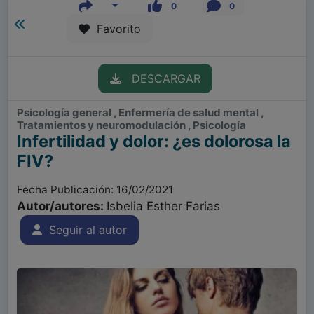
0
0
Favorito
DESCARGAR
Psicología general , Enfermería de salud mental ,
Tratamientos y neuromodulación , Psicología
Infertilidad y dolor: ¿es dolorosa la
FIV?
Fecha Publicación: 16/02/2021
Autor/autores:
Isbelia Esther Farias
Seguir al autor