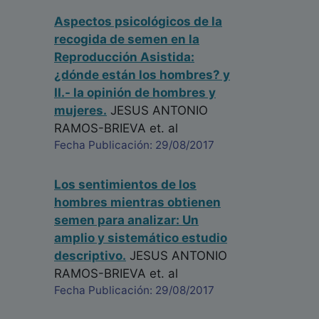
Aspectos psicológicos de la
recogida de semen en la
Reproducción Asistida:
¿dónde están los hombres? y
II.- la opinión de hombres y
mujeres.
JESUS ANTONIO
RAMOS-BRIEVA
et. al
Fecha Publicación: 29/08/2017
Los sentimientos de los
hombres mientras obtienen
semen para analizar: Un
amplio y sistemático estudio
descriptivo.
JESUS ANTONIO
RAMOS-BRIEVA
et. al
Fecha Publicación: 29/08/2017