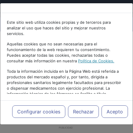
Este sitio web utiliza cookies propias y de terceros para
analizar el uso que haces del sitio y mejorar nuestros
servicios.
Aquellas cookies que no sean necesarias para el
funcionamiento de la web requieren tu consentimiento.
Puedes aceptar todas las cookies, rechazarlas todas o
consultar más información en nuestra
Política de Cookies.
Toda la información incluida en la Página Web está referida a
productos del mercado español y, por tanto, dirigida a
profesionales sanitarios legalmente facultados para prescribir
o dispensar medicamentos con ejercicio profesional. La
información técnica de los fármacos se facilita a título
meramente informativo, siendo responsabilidad de los
profesionales facultados prescribir medicamentos y decidir, en
cada caso concreto, el tratamiento más adecuado a las
Configurar cookies
Rechazar
Acepto
necesidades del paciente.
PUBLICIDAD