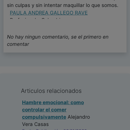
sin culpas y sin intentar maquillar lo que somos.
PAULA ANDREA GALLEGO RAVE
Profesional - Colombia
Fecha: 01/04/2026
No hay ningun comentario, se el primero en
comentar
Muy interesante este artículo. Me gustaría saber
si el autor tiene algún libro escrito sobre este
tema. Asunto este esencial para el tratamiento
de la bulimia y la obesidad
Jesús Pérez Hornero
Psicólogo - España
Fecha: 01/02/2021
Articulos relacionados
Hambre emocional: como
controlar el comer
compulsivamente
Alejandro
Vera Casas