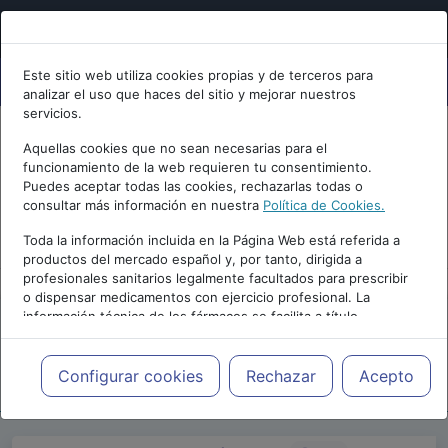
Este sitio web utiliza cookies propias y de terceros para
analizar el uso que haces del sitio y mejorar nuestros
servicios.
Aquellas cookies que no sean necesarias para el
funcionamiento de la web requieren tu consentimiento.
Puedes aceptar todas las cookies, rechazarlas todas o
consultar más información en nuestra
Política de Cookies.
PUBLICIDAD
Toda la información incluida en la Página Web está referida a
productos del mercado español y, por tanto, dirigida a
profesionales sanitarios legalmente facultados para prescribir
o dispensar medicamentos con ejercicio profesional. La
información técnica de los fármacos se facilita a título
meramente informativo, siendo responsabilidad de los
profesionales facultados prescribir medicamentos y decidir, en
Repositorio de Artículos
|
Blogs
|
Blog de
cada caso concreto, el tratamiento más adecuado a las
Configurar cookies
Rechazar
Acepto
psiquiatria.com
|
necesidades del paciente.