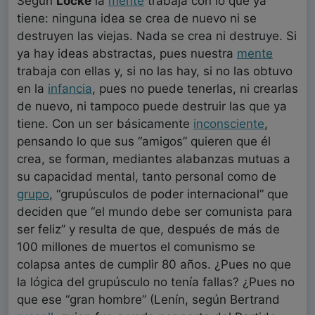
Según
Locke
la
mente
trabaja con lo que ya
tiene: ninguna idea se crea de nuevo ni se
destruyen las viejas. Nada se crea ni destruye. Si
ya hay ideas abstractas, pues nuestra
mente
trabaja con ellas y, si no las hay, si no las obtuvo
en la
infancia
, pues no puede tenerlas, ni crearlas
de nuevo, ni tampoco puede destruir las que ya
tiene. Con un ser básicamente
inconsciente
,
pensando lo que sus “amigos” quieren que él
crea, se forman, mediantes alabanzas mutuas a
su capacidad mental, tanto personal como de
grupo
, “grupúsculos de poder internacional” que
deciden que “el mundo debe ser comunista para
ser feliz” y resulta de que, después de más de
100 millones de muertos el comunismo se
colapsa antes de cumplir 80 años. ¿Pues no que
la lógica del grupúsculo no tenía fallas? ¿Pues no
que ese “gran hombre” (Lenín, según Bertrand