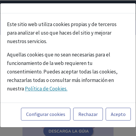
Este sitio web utiliza cookies propias y de terceros
para analizar el uso que haces del sitio y mejorar
nuestros servicios.
Aquellas cookies que no sean necesarias para el
funcionamiento de la web requieren tu
consentimiento. Puedes aceptar todas las cookies,
rechazarlas todas o consultar más información en
nuestra
Política de Cookies.
Toda la información incluida en la Página Web está
referida a productos del mercado español y, por
Configurar cookies
Rechazar
Acepto
tanto, dirigida a profesionales sanitarios legalmente
facultados para prescribir o dispensar medicamentos