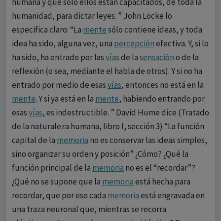
humana y que sólo ellos están capacitados, de toda la
humanidad, para dictar leyes. ” John Locke lo
especifica claro: “La
mente
sólo contiene ideas, y toda
idea ha sido, alguna vez, una
percepción
efectiva. Y, si lo
ha sido, ha entrado por las
vías
de la
sensación
o de la
reflexión (o sea, mediante el habla de otros). Y si no ha
entrado por medio de esas
vías
, entonces no está en la
mente
. Y si ya está en la
mente
, habiendo entrando por
esas
vías
, es indestructible. ” David Hume dice (Tratado
de la naturaleza humana, libro I, sección 3) “La función
capital de la
memoria
no es conservar las ideas simples,
sino organizar su orden y posición” ¿Cómo? ¿Qué la
función principal de la
memoria
no es el “recordar”?
¿Qué no se supone que la
memoria
está hecha para
recordar, que por eso cada
memoria
está engravada en
una traza neuronal que, mientras se recorra