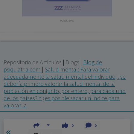
con ejercicio profesional. La información técnica de los
fármacos se facilita a título meramente informativo,
siendo responsabilidad de los profesionales
PUBLICIDAD
facultados prescribir medicamentos y decidir, en cada
caso concreto, el tratamiento más adecuado a las
necesidades del paciente.
Repositorio de Artículos
|
Blogs
|
Blog de
psiquiatria.com
|
Salud mental: Para valorar
adecuadamente la salud mental del individuo, ¿se
debería primero valorar la salud mental de la
población en conjunto, por entero, para cada uno
de los países? Y ¿es posible sacar un índice para
valorar la
0
0