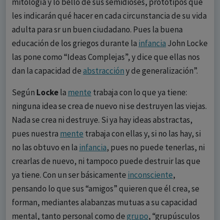
mitología y lo bello de sus semidioses, prototipos que
les indicarán qué hacer en cada circunstancia de su vida
adulta para sr un buen ciudadano. Pues la buena
educación de los griegos durante la
infancia
John Locke
las pone como “Ideas Complejas”, y dice que ellas nos
dan la capacidad de
abstracción
y de generalización”.
Según
Locke
la
mente
trabaja con lo que ya tiene:
ninguna idea se crea de nuevo ni se destruyen las viejas.
Nada se crea ni destruye. Si ya hay ideas abstractas,
pues nuestra
mente
trabaja con ellas y, si no las hay, si
no las obtuvo en la
infancia
, pues no puede tenerlas, ni
crearlas de nuevo, ni tampoco puede destruir las que
ya tiene. Con un ser básicamente
inconsciente
,
pensando lo que sus “amigos” quieren que él crea, se
forman, mediantes alabanzas mutuas a su capacidad
mental, tanto personal como de
grupo
, “grupúsculos