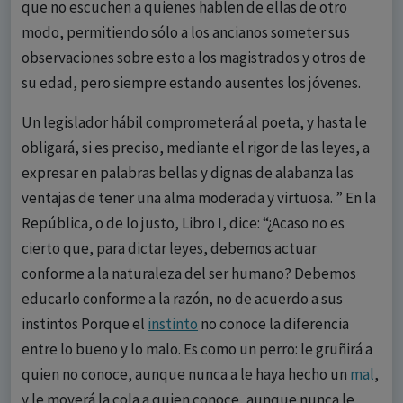
que no escuchen a quienes hablen de ellas de otro
modo, permitiendo sólo a los ancianos someter sus
observaciones sobre esto a los magistrados y otros de
su edad, pero siempre estando ausentes los jóvenes.
Un legislador hábil comprometerá al poeta, y hasta le
obligará, si es preciso, mediante el rigor de las leyes, a
expresar en palabras bellas y dignas de alabanza las
ventajas de tener una alma moderada y virtuosa. ” En la
República, o de lo justo, Libro I, dice: “¿Acaso no es
cierto que, para dictar leyes, debemos actuar
conforme a la naturaleza del ser humano? Debemos
educarlo conforme a la razón, no de acuerdo a sus
instintos Porque el
instinto
no conoce la diferencia
entre lo bueno y lo malo. Es como un perro: le gruñirá a
quien no conoce, aunque nunca a le haya hecho un
mal
,
y le moverá la cola a quien conoce, aunque nunca le