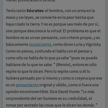
menor provocación o sin ella.
Tenía razón
Sócrates:
el hombre, con un arma en la
mano y sin leyes, se convierte en la peor bestia que
haya criado la tierra. Y no es porque sea malo de por sí,
sino porque desconoce la virtud. El problema es que el
hombre no es un ser pensante, con criterio propio, y es
básicamente
inconsciente
, como dicen Luria y Vigotsky.
Como no piensa, confunde el habla con el pensar y
como sólo se habla de lo que ya sabe “pues no puede
hablarse de lo que no sabe. ” (Menón), entonces sólo
repite lo que le dicen. Pero lo repite como si él lo
hubiera pensado por sí mismo y como si creyera que ese
es un
pensamiento
original y válido, como si fuera una
opinión incontrovertible. Dice David Hume: “Lo más
sorprendente del ser humano es su credulidad, el
tomar por sentado las cosas que le dicen los demás. ”