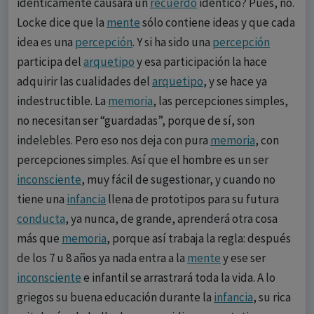
idénticamente causará un
recuerdo
idéntico? Pues, no.
Locke dice que la
mente
sólo contiene ideas y que cada
idea es una
percepción
. Y si ha sido una
percepción
participa del
arquetipo
y esa participación la hace
adquirir las cualidades del
arquetipo
, y se hace ya
indestructible. La
memoria
, las percepciones simples,
no necesitan ser “guardadas”, porque de sí, son
indelebles. Pero eso nos deja con pura
memoria
, con
percepciones simples. Así que el hombre es un ser
inconsciente
, muy fácil de sugestionar, y cuando no
tiene una
infancia
llena de prototipos para su futura
conducta
, ya nunca, de grande, aprenderá otra cosa
más que
memoria
, porque así trabaja la regla: después
de los 7 u 8 años ya nada entra a la
mente
y ese ser
inconsciente
e infantil se arrastrará toda la vida. A lo
griegos su buena educación durante la
infancia
, su rica