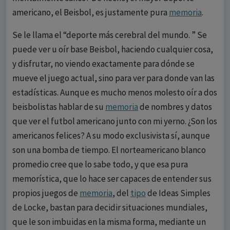
americano, el Beisbol, es justamente pura
memoria
.
Se le llama el “deporte más cerebral del mundo. ” Se
puede ver u oír base Beisbol, haciendo cualquier cosa,
y disfrutar, no viendo exactamente para dónde se
mueve el juego actual, sino para ver para donde van las
estadísticas. Aunque es mucho menos molesto oír a dos
beisbolistas hablar de su
memoria
de nombres y datos
que ver el futbol americano junto con mi yerno. ¿Son los
americanos felices? A su modo exclusivista sí, aunque
son una bomba de tiempo. El norteamericano blanco
promedio cree que lo sabe todo, y que esa pura
memorística, que lo hace ser capaces de entender sus
propios juegos de
memoria
, del
tipo
de Ideas Simples
de Locke, bastan para decidir situaciones mundiales,
que le son imbuidas en la misma forma, mediante un