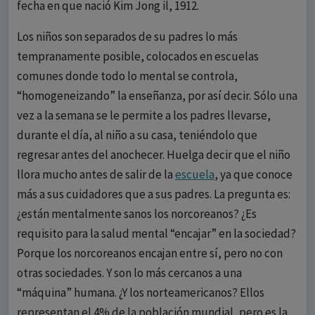
fecha en que nació Kim Jong il, 1912.
Los niños son separados de su padres lo más
tempranamente posible, colocados en escuelas
comunes donde todo lo mental se controla,
“homogeneizando” la enseñanza, por así decir. Sólo una
vez a la semana se le permite a los padres llevarse,
durante el día, al niño a su casa, teniéndolo que
regresar antes del anochecer. Huelga decir que el niño
llora mucho antes de salir de la
escuela
, ya que conoce
más a sus cuidadores que a sus padres. La pregunta es:
¿están mentalmente sanos los norcoreanos? ¿Es
requisito para la salud mental “encajar” en la sociedad?
Porque los norcoreanos encajan entre sí, pero no con
otras sociedades. Y son lo más cercanos a una
“máquina” humana. ¿Y los norteamericanos? Ellos
representan el 4% de la población mundial, pero es la