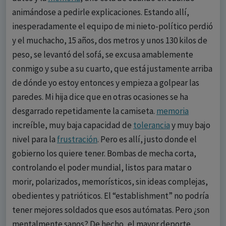
animándose a pedirle explicaciones. Estando allí,
inesperadamente el equipo de mi nieto-político perdió
y el muchacho, 15 años, dos metros y unos 130 kilos de
peso, se levantó del sofá, se excusa amablemente
conmigo y sube a su cuarto, que está justamente arriba
de dónde yo estoy entonces y empieza a golpear las
paredes. Mi hija dice que en otras ocasiones se ha
desgarrado repetidamente la camiseta.
memoria
increíble, muy baja capacidad de
tolerancia
y muy bajo
nivel para la
frustración
. Pero es allí, justo donde el
gobierno los quiere tener. Bombas de mecha corta,
controlando el poder mundial, listos para matar o
morir, polarizados, memorísticos, sin ideas complejas,
obedientes y patrióticos. El “establishment” no podría
tener mejores soldados que esos autómatas. Pero ¿son
mentalmente sanos? De hecho, el mayor deporte