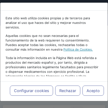
Este sitio web utiliza cookies propias y de terceros para
analizar el uso que haces del sitio y mejorar nuestros
servicios.
Aquellas cookies que no sean necesarias para el
funcionamiento de la web requieren tu consentimiento.
Puedes aceptar todas las cookies, rechazarlas todas o
consultar más información en nuestra
Política de Cookies.
PUBLICIDAD
Toda la información incluida en la Página Web está referida a
productos del mercado español y, por tanto, dirigida a
profesionales sanitarios legalmente facultados para prescribir
o dispensar medicamentos con ejercicio profesional. La
información técnica de los fármacos se facilita a título
meramente informativo, siendo responsabilidad de los
profesionales facultados prescribir medicamentos y decidir, en
Repositorio de Artículos
|
Blogs
|
Blog de
cada caso concreto, el tratamiento más adecuado a las
Configurar cookies
Rechazar
Acepto
psiquiatria.com
|
necesidades del paciente.