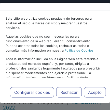
Este sitio web utiliza cookies propias y de terceros para
analizar el uso que haces del sitio y mejorar nuestros
servicios.
Aquellas cookies que no sean necesarias para el
funcionamiento de la web requieren tu consentimiento.
Puedes aceptar todas las cookies, rechazarlas todas o
consultar más información en nuestra
Política de Cookies.
PUBLICIDAD
Toda la información incluida en la Página Web está referida a
productos del mercado español y, por tanto, dirigida a
profesionales sanitarios legalmente facultados para prescribir
o dispensar medicamentos con ejercicio profesional. La
información técnica de los fármacos se facilita a título
meramente informativo, siendo responsabilidad de los
profesionales facultados prescribir medicamentos y decidir, en
Repositorio de Artículos
|
Congreso Virtual
cada caso concreto, el tratamiento más adecuado a las
Configurar cookies
Rechazar
Acepto
Internacional de Psiquiatría, Psicología y
necesidades del paciente.
Salud Mental (Interpsiquis)
|
XXIII Edición |
2022