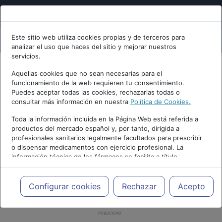
Este sitio web utiliza cookies propias y de terceros para
analizar el uso que haces del sitio y mejorar nuestros
servicios.
Aquellas cookies que no sean necesarias para el
funcionamiento de la web requieren tu consentimiento.
Puedes aceptar todas las cookies, rechazarlas todas o
consultar más información en nuestra
Política de Cookies.
Toda la información incluida en la Página Web está referida a
productos del mercado español y, por tanto, dirigida a
profesionales sanitarios legalmente facultados para prescribir
o dispensar medicamentos con ejercicio profesional. La
información técnica de los fármacos se facilita a título
meramente informativo, siendo responsabilidad de los
profesionales facultados prescribir medicamentos y decidir, en
cada caso concreto, el tratamiento más adecuado a las
Configurar cookies
Rechazar
Acepto
necesidades del paciente.
PUBLICIDAD