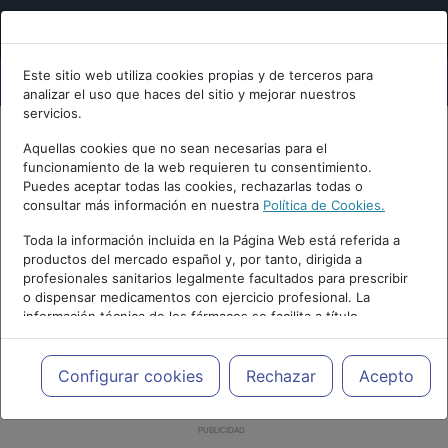
Este sitio web utiliza cookies propias y de terceros para
analizar el uso que haces del sitio y mejorar nuestros
servicios.
Aquellas cookies que no sean necesarias para el
funcionamiento de la web requieren tu consentimiento.
Puedes aceptar todas las cookies, rechazarlas todas o
consultar más información en nuestra
Política de Cookies.
Toda la información incluida en la Página Web está referida a
productos del mercado español y, por tanto, dirigida a
profesionales sanitarios legalmente facultados para prescribir
o dispensar medicamentos con ejercicio profesional. La
información técnica de los fármacos se facilita a título
meramente informativo, siendo responsabilidad de los
profesionales facultados prescribir medicamentos y decidir, en
cada caso concreto, el tratamiento más adecuado a las
Configurar cookies
Rechazar
Acepto
necesidades del paciente.
PUBLICIDAD