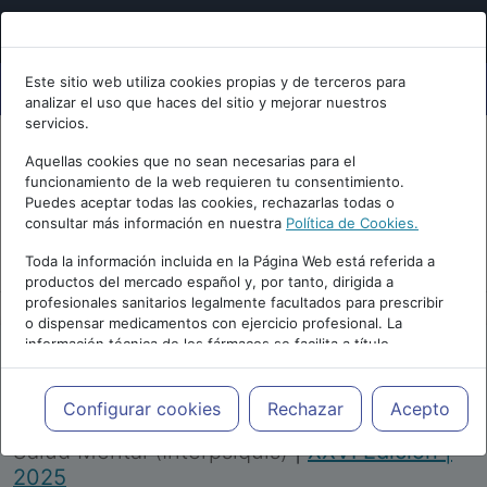
Este sitio web utiliza cookies propias y de terceros para
analizar el uso que haces del sitio y mejorar nuestros
servicios.
Aquellas cookies que no sean necesarias para el
funcionamiento de la web requieren tu consentimiento.
Puedes aceptar todas las cookies, rechazarlas todas o
consultar más información en nuestra
Política de Cookies.
PUBLICIDAD
Toda la información incluida en la Página Web está referida a
productos del mercado español y, por tanto, dirigida a
profesionales sanitarios legalmente facultados para prescribir
o dispensar medicamentos con ejercicio profesional. La
información técnica de los fármacos se facilita a título
meramente informativo, siendo responsabilidad de los
profesionales facultados prescribir medicamentos y decidir, en
Repositorio de Artículos
|
Congreso Virtual
cada caso concreto, el tratamiento más adecuado a las
Configurar cookies
Rechazar
Acepto
Internacional de Psiquiatría, Psicología y
necesidades del paciente.
Salud Mental (Interpsiquis)
|
XXVI Edición |
2025